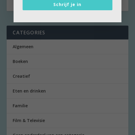
Schrijf je in
CATEGORIES
Algemeen
Boeken
Creatief
Eten en drinken
Familie
Film & Televisie