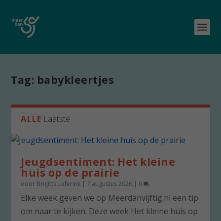
Tag:
babykleertjes
ALLE
Laatste
Jeugdsentiment: Het kleine
huis op de prairie
door
Brigitte Leferink
|
7 augustus 2026
|
0
Elke week geven we op Meerdanvijftig.nl een tip
om naar te kijken. Deze week Het kleine huis op