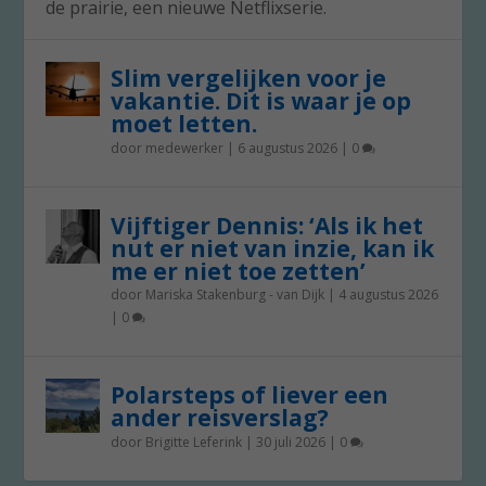
de prairie, een nieuwe Netflixserie.
Slim vergelijken voor je
vakantie. Dit is waar je op
moet letten.
door
medewerker
|
6 augustus 2026
|
0
Vijftiger Dennis: ‘Als ik het
nut er niet van inzie, kan ik
me er niet toe zetten’
door
Mariska Stakenburg - van Dijk
|
4 augustus 2026
|
0
Polarsteps of liever een
ander reisverslag?
door
Brigitte Leferink
|
30 juli 2026
|
0