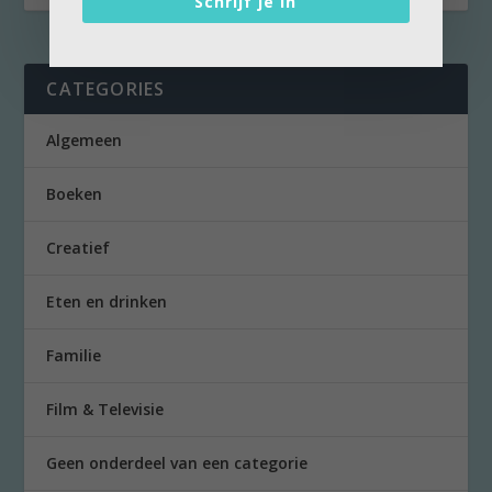
Schrijf je in
CATEGORIES
Algemeen
Boeken
Creatief
Eten en drinken
Familie
Film & Televisie
Geen onderdeel van een categorie