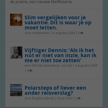
de prairie, een nieuwe Netflixserie.
Slim vergelijken voor je
vakantie. Dit is waar je op
moet letten.
door
medewerker
|
6 augustus 2026
|
0
Vijftiger Dennis: ‘Als ik het
nut er niet van inzie, kan ik
me er niet toe zetten’
door
Mariska Stakenburg - van Dijk
|
4 augustus 2026
|
0
Polarsteps of liever een
ander reisverslag?
door
Brigitte Leferink
|
30 juli 2026
|
0