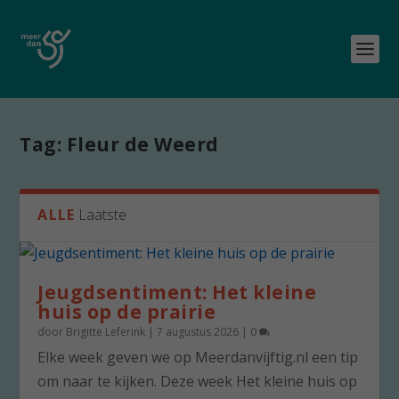
Tag:
Fleur de Weerd
ALLE
Laatste
Jeugdsentiment: Het kleine
huis op de prairie
door
Brigitte Leferink
|
7 augustus 2026
|
0
Elke week geven we op Meerdanvijftig.nl een tip
om naar te kijken. Deze week Het kleine huis op