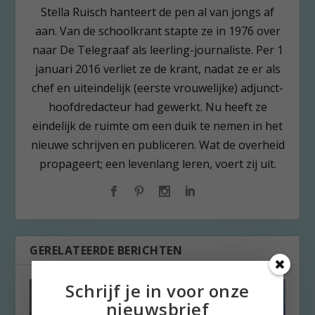
Stella Ruisch hanteert de pen al van jongs af
aan. Van de schoolkrant stapte ze in 1976 over
naar De Telegraaf als leerling-journaliste. Per 1
januari 2016 verliet ze de krant, nadat ze er als
chef en uiteindelijk (eerste vrouwelijke) adjunct-
hoofdredacteur had gewerkt. Nu heeft ze
eindelijk de ruimte om een duik te nemen in het
nieuwe schrijven en publiceren. Wat de overheid
propageert; een levenlang leren, voert zij uit.
GERELATEERDE BERICHTEN
Schrijf je in voor onze
nieuwsbrief