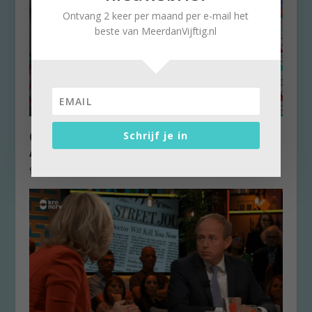
Ontvang 2 keer per maand per e-mail het
beste van MeerdanVijftig.nl
Grensoverschrijdend gedrag in
Schrijf je in
Amsterdamse metro
9 februari 2022