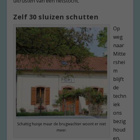
uitrusten van een fietstocht.
Zelf 30 sluizen schutten
Op
weg
naar
Mitte
rshei
m
blijft
de
techn
iek
ons
bezig
Schattig huisje maar de brugwachter woont er niet
houd
meer.
en.