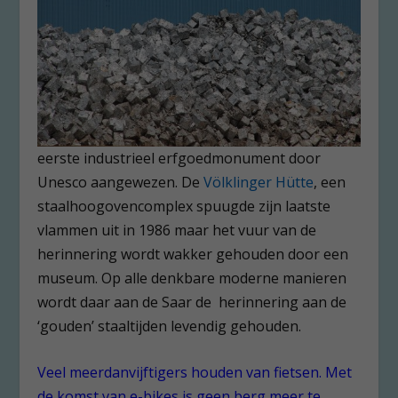
eerste industrieel erfgoedmonument door
Unesco aangewezen. De
Völklinger Hütte
, een
staalhoogovencomplex spuugde zijn laatste
vlammen uit in 1986 maar het vuur van de
herinnering wordt wakker gehouden door een
museum. Op alle denkbare moderne manieren
wordt daar aan de Saar de herinnering aan de
‘gouden’ staaltijden levendig gehouden.
Veel meerdanvijftigers houden van fietsen. Met
de komst van e-bikes is geen berg meer te