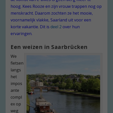
hoog. Kees Rooze en zijn vrouw trappen nog op
menskracht. Daarom zochten ze het mooie,
voornamelijk vlakke, Saarland uit voor een
korte vakantie.
Dit is
deel 2
over hun
ervaringen.
Een weizen in Saarbrücken
We
fietsen
langs
het
impos
ante
compl
ex op
weg