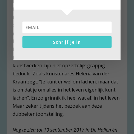
kunstwerk. Ik onderga, met veel plezier, de
talloze kunstwerken; luister naar de musicbox
met Johnny Woodhouse, wat mijn vader énig
zou hebben gevonden, maak een dansje met, de
griezelig echte, ‘The Dancing White Man’ 2012,
bekijk oude interviews met Wim T. Schippers en
Schrijf je in
bewonder het schilderij ‘Het blauwen van de
lucht’ (1976) van Hans Citroen. Veel van deze
kunstwerken zijn niet opzettelijk grappig
bedoeld. Zoals kunstenares Helena van der
Kraan zegt: “Je kunt er wel om lachen, maar dat
is omdat je om alles in het leven eigenlijk kunt
lachen”. En zo grinnik ik heel wat af; in het leven.
Maar zeker tijdens het bezoek aan deze
dubbeltentoonstelling.
Nog te zien tot 10 september 2017 in De Hallen én