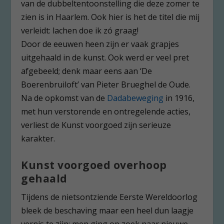
van de dubbeltentoonstelling die deze zomer te
zien is in Haarlem. Ook hier is het de titel die mij
verleidt: lachen doe ik zó graag!
Door de eeuwen heen zijn er vaak grapjes
uitgehaald in de kunst. Ook werd er veel pret
afgebeeld; denk maar eens aan ‘De
Boerenbruiloft’ van Pieter Brueghel de Oude.
Na de opkomst van de
Dadabeweging
in 1916,
met hun verstorende en ontregelende acties,
verliest de Kunst voorgoed zijn serieuze
karakter.
Kunst voorgoed overhoop
gehaald
Tijdens de nietsontziende Eerste Wereldoorlog
bleek de beschaving maar een heel dun laagje
vernis te zijn; men ging op zoek naar nieuwe