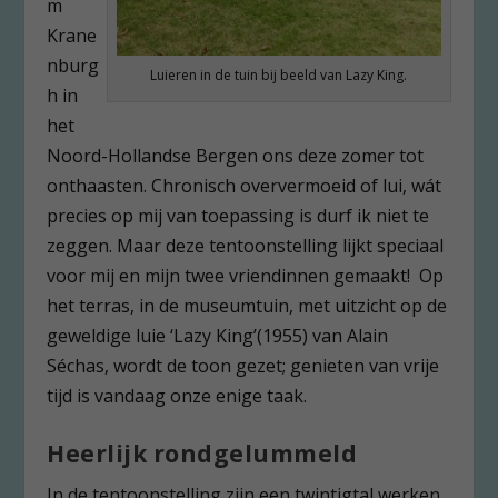
m
Krane
nburg
Luieren in de tuin bij beeld van Lazy King.
h in
het
Noord-Hollandse Bergen ons deze zomer tot
onthaasten. Chronisch oververmoeid of lui, wát
precies op mij van toepassing is durf ik niet te
zeggen. Maar deze tentoonstelling lijkt speciaal
voor mij en mijn twee vriendinnen gemaakt! Op
het terras, in de museumtuin, met uitzicht op de
geweldige luie ‘Lazy King’(1955) van Alain
Séchas, wordt de toon gezet; genieten van vrije
tijd is vandaag onze enige taak.
Heerlijk rondgelummeld
In de tentoonstelling zijn een twintigtal werken