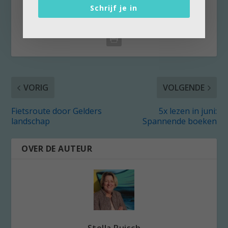
DEEL:
Schrijf je in
VORIG
VOLGENDE
Fietsroute door Gelders
5x lezen in juni:
landschap
Spannende boeken
OVER DE AUTEUR