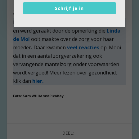
Meer lezen over zorg en
Schrijf je in
gezondheid?
Marlies Mielekamp was jarenlang mantelzorger
en werd geraakt door de opmerking die
Linda
de Mol
ooit maakte over de zorg voor haar
moeder
.
Daar kwamen
veel reacties
op. Mooi
dat in een aantal zorgverzekering ook
vervangende mantelzorg onder voorwaarden
wordt vergoed! Meer lezen over gezondheid,
klik dan
hier.
Foto: Sam Williams/Pixabay
DEEL: