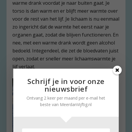
warme drank voordat je naar buiten gaat. Je
torso is dan warm en er blijft meer warmte over
voor de rest van het lijf. Je lichaam is nu eenmaal
zo ingericht dat de warmte het eerst naar je
organen gaat, zodat die blijven functioneren. En
nee, met een warme drank wordt geen alcohol
bedoeld. Integendeel, die zet de bloedvaten juist
open, zodat er sneller meer lichaamswarmte je
lijf verlaat.
Schrijf je in voor onze
nieuwsbrief
Ontvang 2 keer per maand per e-mail het
beste van MeerdanVijftig.nl