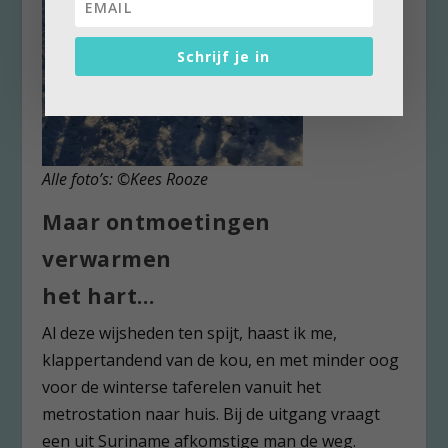
Schrijf je in
Alle foto’s: ©Kees Rooze
Maar ontmoetingen
verwarmen
het hart…
Al deze wijsheden ten spijt, haast ik me,
klappertandend van de kou, en met minder oog
voor de winterse taferelen vanuit het
metrostation naar huis. Bij de uitgang vraagt
een uit Suriname afkomstige man de weg.