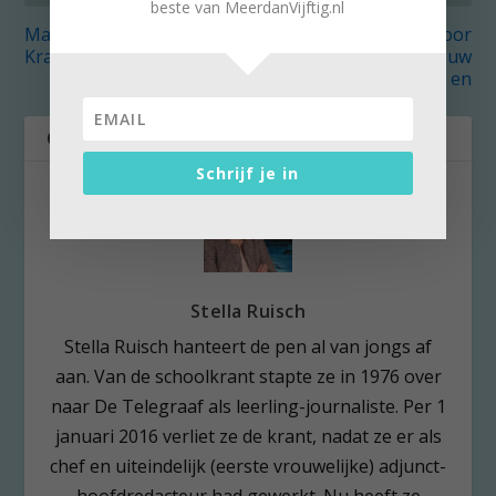
beste van MeerdanVijftig.nl
Maak kennis met Jasper
Tijd voor
Krabbé in Slot Zeist
consumentenwantrouw
en
OVER DE AUTEUR
Schrijf je in
Stella Ruisch
Stella Ruisch hanteert de pen al van jongs af
aan. Van de schoolkrant stapte ze in 1976 over
naar De Telegraaf als leerling-journaliste. Per 1
januari 2016 verliet ze de krant, nadat ze er als
chef en uiteindelijk (eerste vrouwelijke) adjunct-