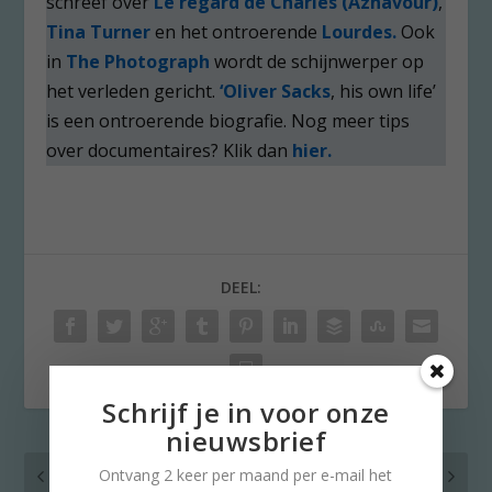
schreef over
Le regard de Charles (Aznavour)
,
Tina Turner
en het ontroerende
Lourdes.
Ook
in
The Photograph
wordt de schijnwerper op
het verleden gericht.
‘Oliver Sacks
, his own life’
is een ontroerende biografie. Nog meer tips
over documentaires? Klik dan
hier.
DEEL:
Schrijf je in voor onze
nieuwsbrief
VORIG
VOLGENDE
Ontvang 2 keer per maand per e-mail het